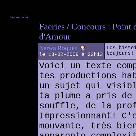
Se connecter
Faeries / Concours : Point
d'Amour
Narwa Roquen
Les histo
toujours!
le 13-02-2009 à 22h13
Voici un texte com
tes productions ha
un sujet qui visib
ta plume a pris de
souffle, de la pro
Impressionnant! C'
mouvante, très bie