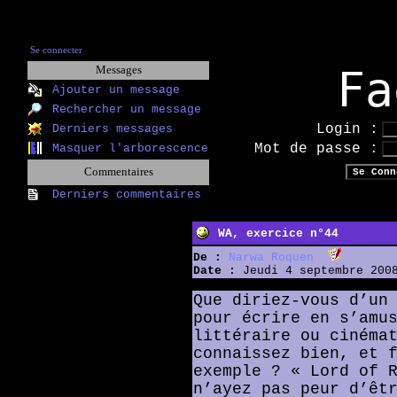
Se connecter
Fa
Messages
Ajouter un message
Rechercher un message
Login :
Derniers messages
Mot de passe :
Masquer l'arborescence
Commentaires
Derniers commentaires
WA, exercice n°44
De :
Narwa Roquen
Date :
Jeudi 4 septembre 2008
Que diriez-vous d’un
pour écrire en s’amu
littéraire ou cinéma
connaissez bien, et 
exemple ? « Lord of 
n’ayez pas peur d’êt