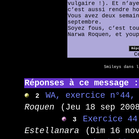
vulgaire !). Et n’ay
c’est aussi rendre h
Vous avez deux semai
septembre.
Soyez fous, c’est to
Narwa Roquen, et you
C
Smileys dans 
Réponses à ce message :
WA, exercice n°44,
2
Roquen
(Jeu 18 sep 200
Exercice 44
3
Estellanara
(Dim 16 no