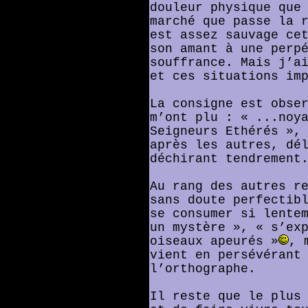
douleur physique que
marché que passe la 
est assez sauvage ce
son amant à une perp
souffrance. Mais j’a
et ces situations im
La consigne est obse
m’ont plu : « ...noy
Seigneurs Ethérés »,
après les autres, dé
déchirant tendrement
Au rang des autres r
sans doute perfectib
se consumer si lente
un mystère », « s’ex
oiseaux apeurés »
, 
vient en persévérant
l’orthographe.
Il reste que le plus