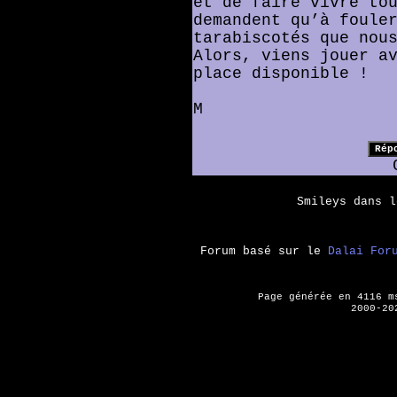
et de faire vivre to
demandent qu’à foule
tarabiscotés que nou
Alors, viens jouer a
place disponible !
M
Smileys dans 
Forum basé sur le
Dalai For
Page générée en 4116 
2000-20