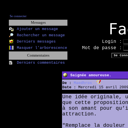
Se connecter
Fa
Messages
Ajouter un message
Rechercher un message
Login :
Derniers messages
Mot de passe :
Masquer l'arborescence
Commentaires
Derniers commentaires
Saignée amoureuse.
De :
Maedhros
Date :
Mercredi 15 avril 2009
Une idée originale, 
que cette propositio
à son amant pour qu’
attraction.
"Remplace la douleur