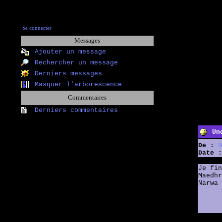
Se connecter
Messages
Ajouter un message
Rechercher un message
Derniers messages
Masquer l'arborescence
Commentaires
Derniers commentaires
Un
De :
N
Date :
Je fin
Maedhr
Narwa 