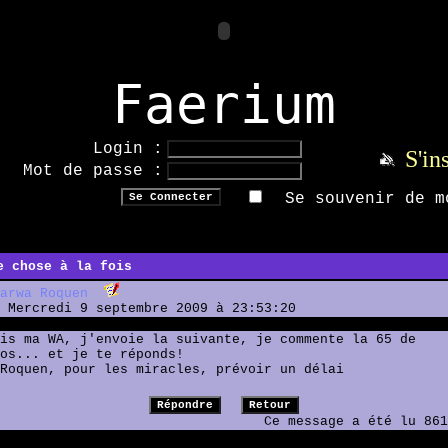
Faerium
Login :
S'in
Mot de passe :
Se souvenir de m
e chose à la fois
arwa Roquen
Mercredi 9 septembre 2009 à 23:53:20
is ma WA, j'envoie la suivante, je commente la 65 de
os... et je te réponds!
Roquen, pour les miracles, prévoir un délai
Ce message a été lu 861