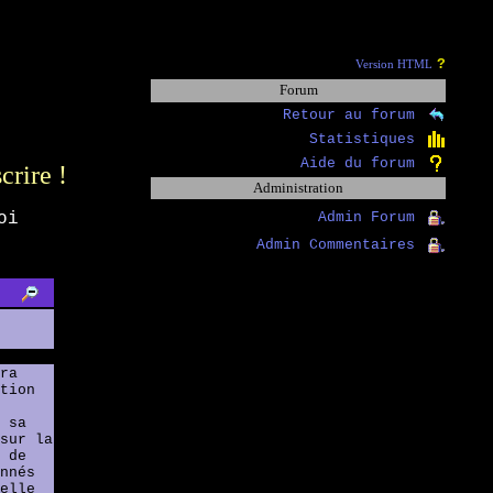
?
Version HTML
Forum
Retour au forum
Statistiques
Aide du forum
scrire !
Administration
oi
Admin Forum
Admin Commentaires
ra
tion
 sa
sur la
 de
nnés
elle