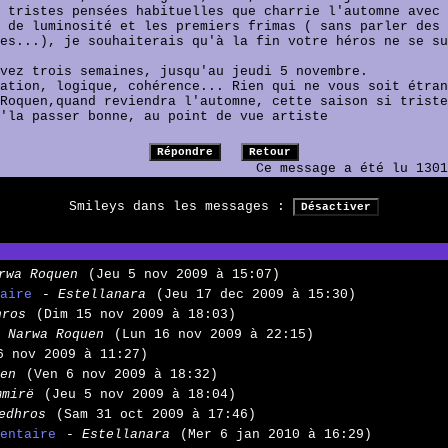
 tristes pensées habituelles que charrie l'automne avec 
 de luminosité et les premiers frimas ( sans parler des 
es...), je souhaiterais qu'à la fin votre héros ne se su
vez trois semaines, jusqu'au jeudi 5 novembre.
ation, logique, cohérence... Rien qui ne vous soit étran
Roquen,quand reviendra l'automne, cette saison si triste
m'la passer bonne, au point de vue artiste
Ce message a été lu 1301
Smileys dans les messages :
rwa Roquen
(Jeu 5 nov 2009 à 15:07)
aire
- Estellanara
(Jeu 17 dec 2009 à 15:30)
hros
(Dim 15 nov 2009 à 18:03)
 Narwa Roquen
(Lun 16 nov 2009 à 22:15)
6 nov 2009 à 11:27)
en
(Ven 6 nov 2009 à 18:32)
mmirë
(Jeu 5 nov 2009 à 18:04)
edhros
(Sam 31 oct 2009 à 17:46)
entaire
- Estellanara
(Mer 6 jan 2010 à 16:29)