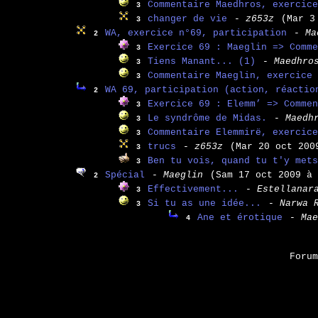
Commentaire Maedhros, exercice
3
changer de vie
- z653z
(Mar 3
3
WA, exercice n°69, participation
- Ma
2
Exercice 69 : Maeglin => Comme
3
Tiens Manant... (1)
- Maedhro
3
Commentaire Maeglin, exercice 
3
WA 69, participation (action, réactio
2
Exercice 69 : Elemm’ => Commen
3
Le syndrôme de Midas.
- Maedh
3
Commentaire Elemmirë, exercice
3
trucs
- z653z
(Mar 20 oct 200
3
Ben tu vois, quand tu t'y mets
3
Spécial
- Maeglin
(Sam 17 oct 2009 à 
2
Effectivement...
- Estellanar
3
Si tu as une idée...
- Narwa 
3
Ane et érotique
- Mae
4
Foru