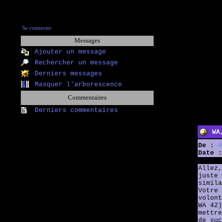
Se connecter
Messages
Ajouter un message
Rechercher un message
Derniers messages
Masquer l'arborescence
Commentaires
Derniers commentaires
WA
De :
N
Date :
Allez,
juste 
simila
Votre 
volont
WA 42)
mettre
de suc