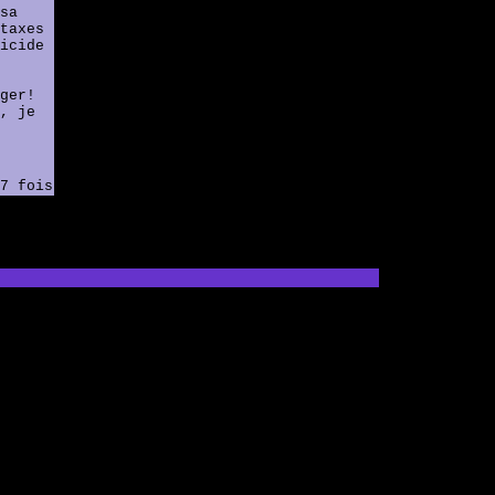
sa
taxes
icide
ger!
, je
7 fois