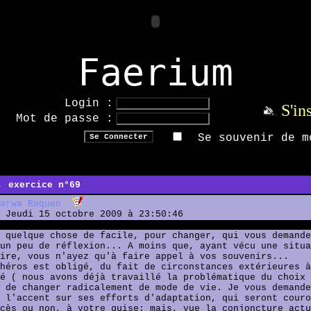
Faerium
Login :
S'in
Mot de passe :
Se souvenir de m
, exercice n°69
arwa Roquen
Jeudi 15 octobre 2009 à 23:50:46
 quelque chose de facile, pour changer, qui vous demande
un peu de réflexion... A moins que, ayant vécu une situa
ire, vous n'ayez qu'à faire appel à vos souvenirs...
héros est obligé, du fait de circonstances extérieures à
é ( nous avons déjà travaillé la problématique du choix 
 de changer radicalement de mode de vie. Je vous demande
 l'accent sur ses efforts d'adaptation, qui seront couro
cès ou non, à votre guise; mais, vue la conjoncture actu