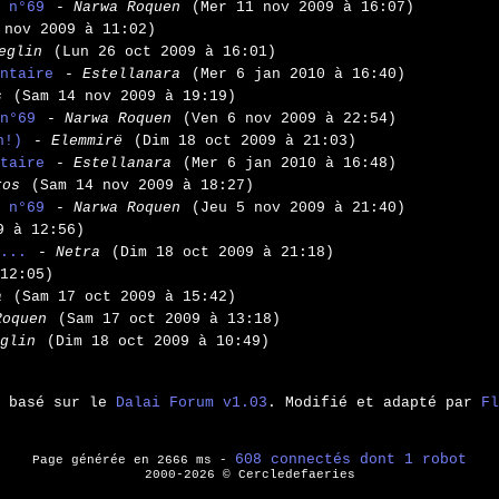
 n°69
- Narwa Roquen
(Mer 11 nov 2009 à 16:07)
 nov 2009 à 11:02)
eglin
(Lun 26 oct 2009 à 16:01)
ntaire
- Estellanara
(Mer 6 jan 2010 à 16:40)
s
(Sam 14 nov 2009 à 19:19)
n°69
- Narwa Roquen
(Ven 6 nov 2009 à 22:54)
n!)
- Elemmirë
(Dim 18 oct 2009 à 21:03)
taire
- Estellanara
(Mer 6 jan 2010 à 16:48)
ros
(Sam 14 nov 2009 à 18:27)
 n°69
- Narwa Roquen
(Jeu 5 nov 2009 à 21:40)
9 à 12:56)
...
- Netra
(Dim 18 oct 2009 à 21:18)
12:05)
a
(Sam 17 oct 2009 à 15:42)
Roquen
(Sam 17 oct 2009 à 13:18)
glin
(Dim 18 oct 2009 à 10:49)
m basé sur le
Dalai Forum v1.03
. Modifié et adapté par
Fl
608 connectés dont 1 robot
Page générée en 2666 ms -
2000-2026 © Cercledefaeries