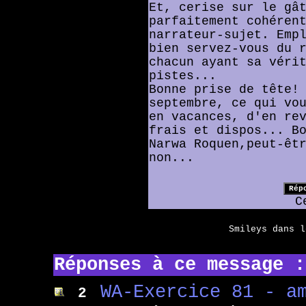
Et, cerise sur le gâ
parfaitement cohéren
narrateur-sujet. Emp
bien servez-vous du 
chacun ayant sa véri
pistes...
Bonne prise de tête!
septembre, ce qui vo
en vacances, d'en re
frais et dispos... B
Narwa Roquen,peut-êt
non...
C
Smileys dans 
Réponses à ce message :
WA-Exercice 81 - a
2