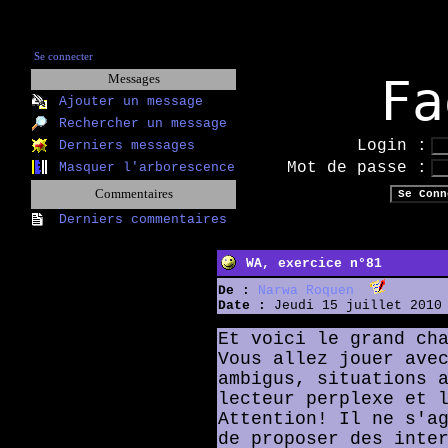
Se connecter
Fa
Messages
Ajouter un message
Rechercher un message
Login :
Derniers messages
Mot de passe :
Masquer l'arborescence
Commentaires
Derniers commentaires
WA, exercice n°81
De :
Narwa Roquen
Date :
Jeudi 15 juillet 2010 
Et voici le grand ch
Vous allez jouer ave
ambigus, situations 
lecteur perplexe et 
Attention! Il ne s'a
de proposer des inte