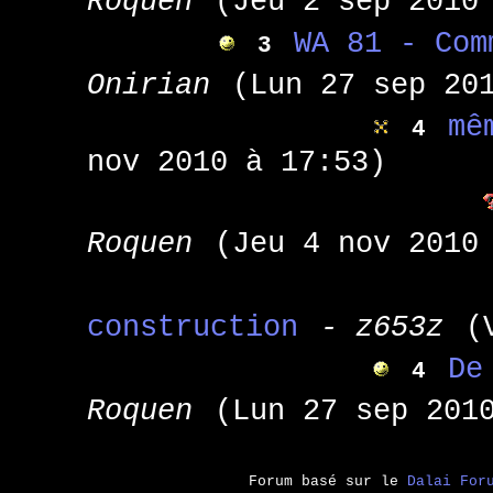
Roquen
(Jeu 2 sep 2010
WA 81 - Com
3
Onirian
(Lun 27 sep 20
mê
4
nov 2010 à 17:53)
Roquen
(Jeu 4 nov 2010
construction
- z653z
(
De
4
Roquen
(Lun 27 sep 201
Forum basé sur le
Dalai For