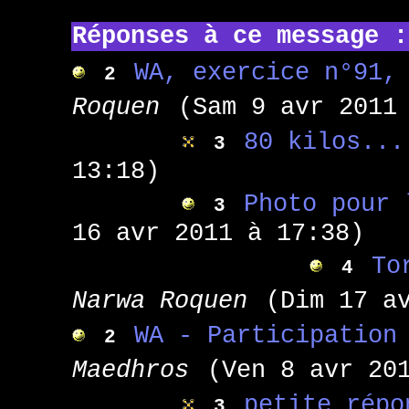
Réponses à ce message :
WA, exercice n°91,
2
Roquen
(Sam 9 avr 2011
80 kilos...
3
13:18)
Photo pour 
3
16 avr 2011 à 17:38)
To
4
Narwa Roquen
(Dim 17 a
WA - Participation
2
Maedhros
(Ven 8 avr 20
petite répo
3