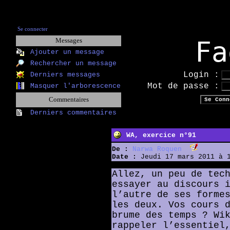
Se connecter
Fa
Messages
Ajouter un message
Rechercher un message
Login :
Derniers messages
Mot de passe :
Masquer l'arborescence
Commentaires
Derniers commentaires
WA, exercice n°91
De :
Narwa Roquen
Date :
Jeudi 17 mars 2011 à 
Allez, un peu de tec
essayer au discours 
l’autre de ses forme
les deux. Vos cours 
brume des temps ? Wi
rappeler l’essentie