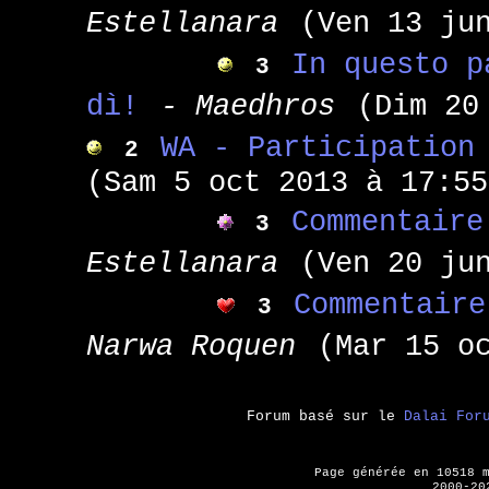
Estellanara
(Ven 13 ju
In questo p
3
dì!
- Maedhros
(Dim 20
WA - Participation
2
(Sam 5 oct 2013 à 17:55
Commentaire
3
Estellanara
(Ven 20 ju
Commentaire
3
Narwa Roquen
(Mar 15 o
Forum basé sur le
Dalai For
Page générée en 10518 
2000-20