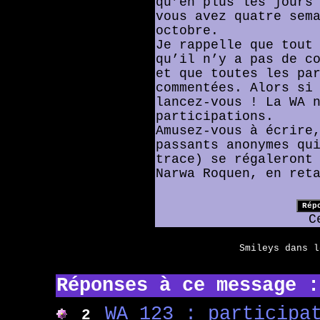
qu’en plus les jours
vous avez quatre sem
octobre.
Je rappelle que tout
qu’il n’y a pas de c
et que toutes les pa
commentées. Alors si
lancez-vous ! La WA 
participations.
Amusez-vous à écrire
passants anonymes qu
trace) se régaleront
Narwa Roquen, en ret
C
Smileys dans 
Réponses à ce message :
WA 123 : participa
2