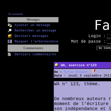
Se connecter
Fa
Messages
Ajouter un message
Rechercher un message
Login :
Derniers messages
Mot de passe :
Masquer l'arborescence
Commentaires
Derniers commentaires
WA, exercice n°123
De :
Narwa Roquen
Date :
Jeudi 5 septembre 2013
WA n° 123, thème.
De nombreux auteurs 
moment de l’écriture
son indépendance et 