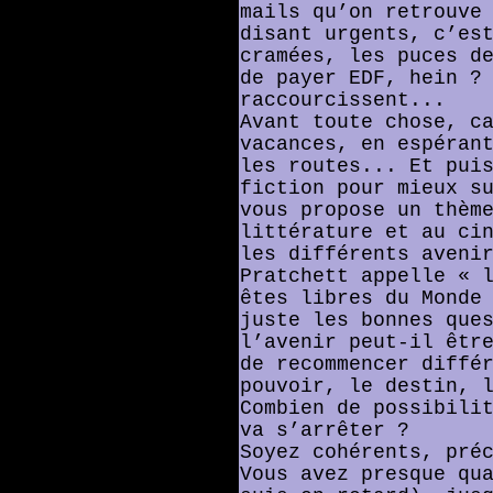
mails qu’on retrouve
disant urgents, c’es
cramées, les puces d
de payer EDF, hein ?
raccourcissent...
Avant toute chose, c
vacances, en espéran
les routes... Et pui
fiction pour mieux s
vous propose un thèm
littérature et au ci
les différents aveni
Pratchett appelle « 
êtes libres du Monde
juste les bonnes que
l’avenir peut-il êtr
de recommencer diffé
pouvoir, le destin, 
Combien de possibili
va s’arrêter ?
Soyez cohérents, pré
Vous avez presque qu