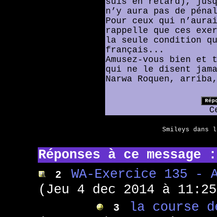
suis en retard), jus
n’y aura pas de péna
Pour ceux qui n’aura
rappelle que ces exe
la seule condition q
français...
Amusez-vous bien et 
qui ne le disent jam
Narwa Roquen, arriba
C
Smileys dans 
Réponses à ce message :
WA-Exercice 135 - 
2
(Jeu 4 dec 2014 à 11:25
la course d
3