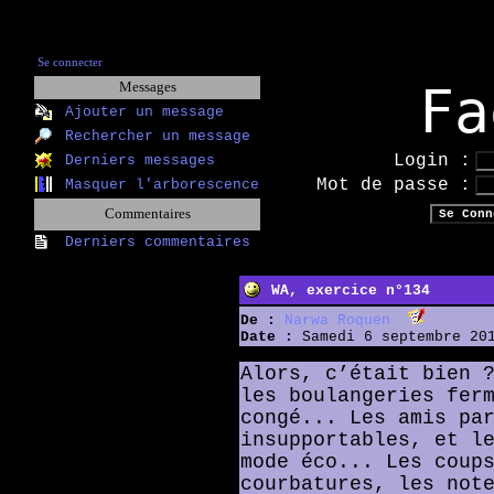
Se connecter
Fa
Messages
Ajouter un message
Rechercher un message
Login :
Derniers messages
Mot de passe :
Masquer l'arborescence
Commentaires
Derniers commentaires
WA, exercice n°134
De :
Narwa Roquen
Date :
Samedi 6 septembre 201
Alors, c’était bien 
les boulangeries fer
congé... Les amis pa
insupportables, et l
mode éco... Les coup
courbatures, les not