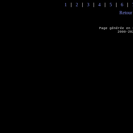
1
2
3
4
5
6
|
|
|
|
|
|
Retour 
Page générée en
2000-20