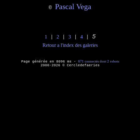
Pascal Vega
©
5
1
2
3
4
|
|
|
|
Retour a l'index des galeries
671 connectés dont 2 robots
Page générée en 8096 ms -
2000-2026 © Cercledefaeries