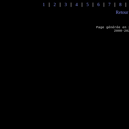
1
2
3
4
5
6
7
8
|
|
|
|
|
|
|
Retour 
Page générée en
2000-20