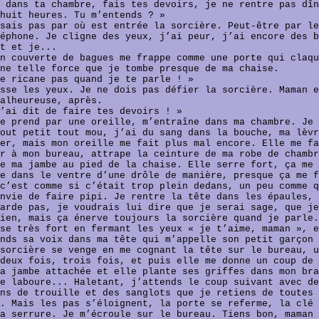
 dans ta chambre, fais tes devoirs, je ne rentre pas dîn
huit heures. Tu m’entends ? »
sais pas par où est entrée la sorcière. Peut-être par le
éphone. Je cligne des yeux, j’ai peur, j’ai encore des b
t et je...
n couverte de bagues me frappe comme une porte qui claqu
ne telle force que je tombe presque de ma chaise.
e ricane pas quand je te parle ! »
sse les yeux. Je ne dois pas défier la sorcière. Maman e
alheureuse, après.
’ai dit de faire tes devoirs ! »
e prend par une oreille, m’entraîne dans ma chambre. Je 
out petit tout mou, j’ai du sang dans la bouche, ma lèvr
er, mais mon oreille me fait plus mal encore. Elle me fa
r à mon bureau, attrape la ceinture de ma robe de chambr
e ma jambe au pied de la chaise. Elle serre fort, ça me
e dans le ventre d’une drôle de manière, presque ça me f
c’est comme si c’était trop plein dedans, un peu comme q
nvie de faire pipi. Je rentre la tête dans les épaules, 
arde pas, je voudrais lui dire que je serai sage, que je
ien, mais ça énerve toujours la sorcière quand je parle.
se très fort en fermant les yeux « je t’aime, maman », e
nds sa voix dans ma tête qui m’appelle son petit garçon 
sorcière se venge en me cognant la tête sur le bureau, u
deux fois, trois fois, et puis elle me donne un coup de 
a jambe attachée et elle plante ses griffes dans mon bra
e laboure... Haletant, j’attends le coup suivant avec de
ns de trouille et des sanglots que je retiens de toutes 
. Mais les pas s’éloignent, la porte se referme, la clé 
a serrure. Je m’écroule sur le bureau. Tiens bon, maman