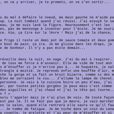
, on va y arriver, je te promets, on va s’en sortir...
u du mal à défaire le noeud, ma main gauche ne m’aide pa
up. La nuit tombait quand j’ai réussi. J’ai essuyé le sa
eau, je me suis lavé la figure. Heureusement c’est les
es, pas de mensonge à inventer pour l’école. Je me souri
ce. Aïe, ça tire sur la lèvre ! Mais j’ai de la chance, 
e frigo il reste un demi pot de sauce tomate et deux pom
n bout de pain, ça ira. Je me glisse dans les draps, je
e de bonheur. Il n’y a pas école demain...
réveille dans la nuit, en nage. J’ai du mal à respirer. 
 de toux me force à m’asseoir. Elle me vide de tout mon 
s m’étouffer si je n’arrive pas à... Je hoquette, je sal
trangle à moitié. Je reprends enfin une bouffée d’air, m
che la gorge et ça fait un bruit bizarre, comme si des m
bles me serraient le cou... J’allume la lampe de chevet.
personne. Je vais à la cuisine boire un peu d’eau, j’ai 
er, par toutes petites gorgées je peux mais c’est comme 
des aiguilles et j’ai chaud et j’ai la tête qui tourne..
n ? »
oulu l’appeler mais je n’ai plus de voix. De toute façon
est pas là. Il ne faut pas que je meure, je vais marcher
ns le salon, quand elle rentrera elle saura ce qu’il fau
.. Je tombe de fatigue. Je me niche dans un coin du cana
a couette, je grelotte et j’ai peur de m’étouffer et si 