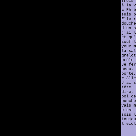
Trois 
à la v
« Eh b
suis p
Elle r
douche
d’un s
j’ai l
et qu’
souffl
yeux m
la sal
grelot
brûle 
Je fer
peau. 
porte,
« Alle
J’ai s
tête. 
dire, 
bol de
bouche
vais m
c’est 
sois l
toujou
l’écol