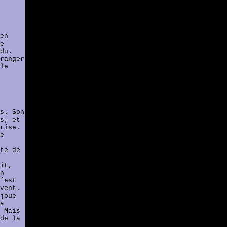
en
e
du.
ranger
le
s. Son
s, et
rise.
e
te de
it,
n
’est
vent.
joue
a
 Mais
de la