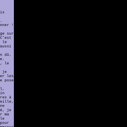
is
.
nner !
ge sur
C’est
 le
aussi
n dû.
e.
, le
 je
er les
e pose
l,
in
res à
eille,
ne
é, je
r ma
le
pour