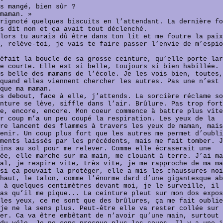
s mangé, bien sûr ?
maman. »
rignoté quelques biscuits en l’attendant. La dernière fo
s dit non et ça avait tout déclenché.
lors tu aurais dû être dans ton lit et me foutre la paix
, relève-toi, je vais te faire passer l’envie de m’espio
éfait la boucle de sa grosse ceinture, qu’elle porte lar
e courte. Elle est si belle, toujours si bien habillée. 
s belle des mamans de l’école. Je les vois bien, toutes,
quand elles viennent chercher les autres. Pas une n’est 
que ma maman.
s debout, face à elle, j’attends. La sorcière réclame so
nture se lève, siffle dans l’air. Brûlure. Pas trop fort
e, encore, encore. Mon coeur commence à battre plus vite
r coup m’a un peu coupé la respiration. Les yeux de la
re lancent des flammes à travers les yeux de maman, mais
enir. Un coup plus fort que les autres me permet d’oubli
ments laissés par les précédents, mais me fait tomber. J
ins au sol pour me relever. Comme elle écraserait une
ée, elle marche sur ma main, me clouant à terre. J’ai ma
al, je respire vite, très vite, je me rapproche de ma ma
si ça pouvait la protéger, elle a mis les chaussures noi
haut, le talon, comme l’énorme dard d’une gigantesque ab
 à quelques centimètres devant moi, je le surveille, il 
as qu’il me pique... La ceinture pleut sur mon dos expos
les yeux, ce ne sont que des brûlures, ça me fait oublie
je ne la sens plus. Peut-être elle va rester collée sur 
er. Ca va être embêtant de n’avoir qu’une main, surtout 