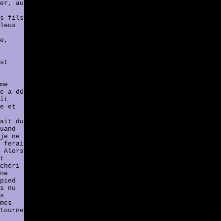
er, au
s fils
leus
e,
st
me
e a dû
it
e et
ait du
uand
je ne
 ferai
 Alors
t
chéri
ne
pied
s nu
s
mes
tourne