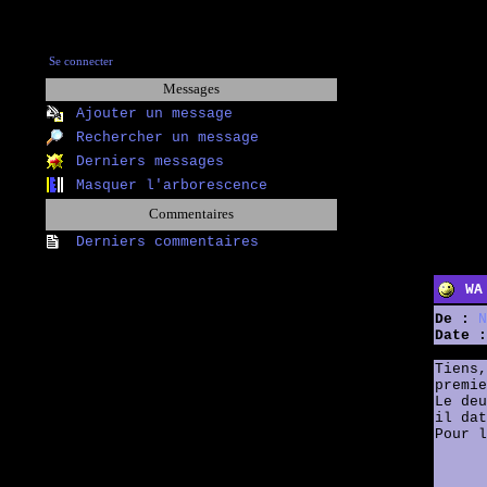
Se connecter
Messages
Ajouter un message
Rechercher un message
Derniers messages
Masquer l'arborescence
Commentaires
Derniers commentaires
WA
De :
N
Date :
Tiens,
premie
Le deu
il dat
Pour l