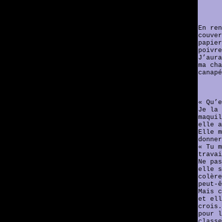
En ren
couver
papier
poivre
J’aura
ma cha
canapé
« Qu’e
Je la 
maquil
elle a
Elle m
donner
« Tu m
travai
Ne pas
elle s
colère
peut-ê
Mais c
et ell
crois.
pour l
classe