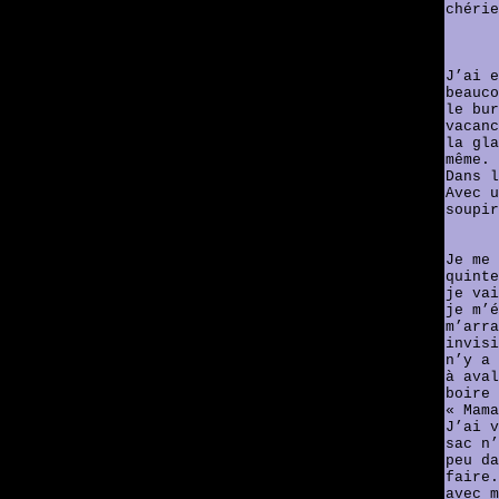
chérie
J’ai e
beauco
le bur
vacanc
la gla
même.
Dans l
Avec u
soupir
Je me 
quinte
je vai
je m’é
m’arra
invisi
n’y a 
à aval
boire 
« Mama
J’ai v
sac n’
peu da
faire.
avec m