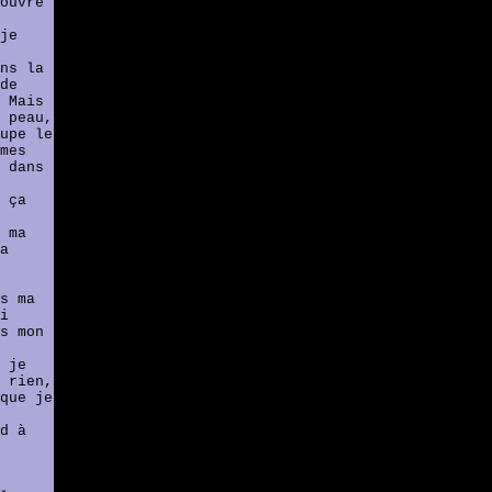
ouvre
je
ns la
de
 Mais
 peau,
upe le
mes
 dans
 ça
 ma
a
s ma
i
s mon
 je
 rien,
que je
d à