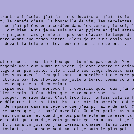
trant de l’école, j’ai fait mes devoirs et j’ai mis le
t, la carafe d’eau, la bouteille de vin, les serviettes 
 que j’ai pliées en accordéon dans les verres, le sel, l
. Tout bien. Puis je me suis mis en pyjama et j’ai atten
is pu jouer mais je n’étais pas sûr d’avoir le temps de 
mbre avant que maman rentre. Alors je me suis assis sur 
, devant la télé éteinte, pour ne pas faire de bruit.
st-ce que tu fous là ? Pourquoi tu n’es pas couché ? »
regarde mais aucun mot ne vient, je dors encore en dedan
lage a un peu coulé, elle a lâché ses longs cheveux noir
 les yeux avec le feu qui sort. La sorcière l’a encore p
’attrape par les cheveux, me jette à terre, commence à m
 des coups de pied en criant.
’espionnes, hein, morveux ! Tu voudrais quoi, que j’arrê
ller ? Mais il faut bien que je te nourrisse ! »
 bouger, ne rien dire. C’est trop tôt. Parfois cela suff
e détourne et c’est fini. Mais ce soir la sorcière est e
. Je repasse dans ma tête ce que j’ai pu faire de mal. C
tre parce que j’ai parlé avec Léa. On n’en parle pas sou
’est mon amie, et quand je lui parle elle me caresse la 
e me dit que quand je vais grandir ça ira mieux, et je l
 Il y aura un jour où j’arriverai à chasser la sorcière.
’instant j’ai presque neuf ans et je suis le plus petit 
.