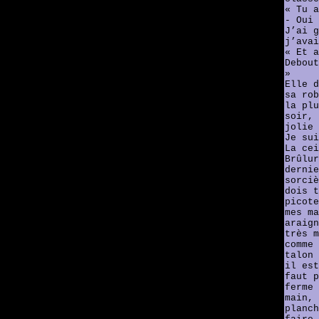
« Tu a
- Oui 
J’ai g
j’avai
« Et a
Debout
»
Elle d
sa rob
la plu
soir, 
jolie 
Je sui
La cei
Brûlur
dernie
sorciè
dois t
picote
mes ma
araign
très m
comme 
talon 
il est
faut p
ferme 
main, 
planch