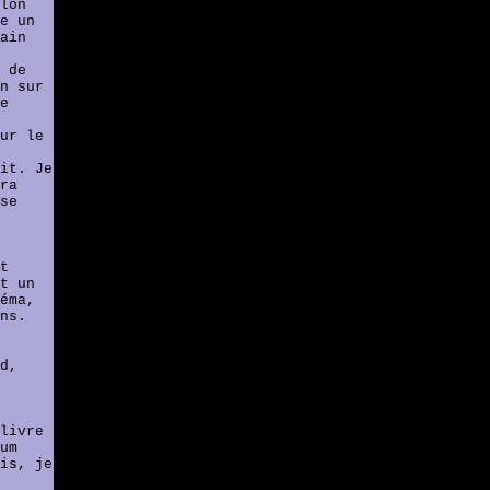
lon
e un
ain
 de
n sur
e
ur le
it. Je
ra
se
t
t un
éma,
ns.
d,
livre
um
is, je