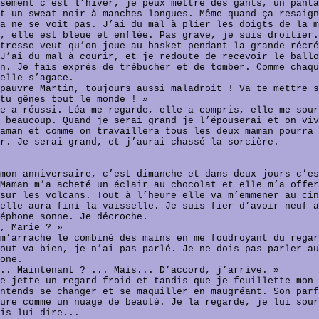
sement c’est l’hiver, je peux mettre des gants, un panta
t un sweat noir à manches longues. Même quand ça resaign
a ne se voit pas. J’ai du mal à plier les doigts de la m
, elle est bleue et enflée. Pas grave, je suis droitier.
tresse veut qu’on joue au basket pendant la grande récré
J’ai du mal à courir, et je redoute de recevoir le ballo
n. Je fais exprès de trébucher et de tomber. Comme chaqu
elle s’agace.
pauvre Martin, toujours aussi maladroit ! Va te mettre s
tu gênes tout le monde ! »
e a réussi. Léa me regarde, elle a compris, elle me sour
 beaucoup. Quand je serai grand je l’épouserai et on viv
aman et comme on travaillera tous les deux maman pourra 
r. Je serai grand, et j’aurai chassé la sorcière.
mon anniversaire, c’est dimanche et dans deux jours c’es
Maman m’a acheté un éclair au chocolat et elle m’a offer
sur les volcans. Tout à l’heure elle va m’emmener au cin
elle aura fini la vaisselle. Je suis fier d’avoir neuf a
éphone sonne. Je décroche.
, Marie ? »
m’arrache le combiné des mains en me foudroyant du regar
out va bien, je n’ai pas parlé. Je ne dois pas parler au
one.
.. Maintenant ? ... Mais... D’accord, j’arrive. »
e jette un regard froid et tandis que je feuillette mon 
ntends se changer et se maquiller en maugréant. Son parf
ure comme un nuage de beauté. Je la regarde, je lui sour
is lui dire...