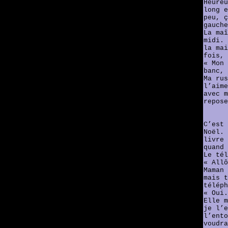
Heureu
long e
peu, ç
gauche
La maî
midi. 
la mai
fois, 
« Mon 
banc, 
Ma rus
l’aime
avec m
repose
C’est 
Noël. 
livre 
quand 
Le tél
« Allô
Maman 
mais t
téléph
« Oui.
Elle m
je l’e
l’ento
voudra