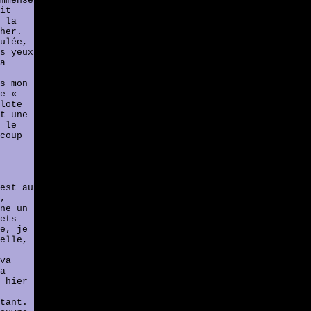
mmense
it
 la
her.
ulée,
s yeux
a
s mon
e «
lote
t une
 le
coup
est au
,
ne un
ets
e, je
elle,
va
a
 hier
tant.