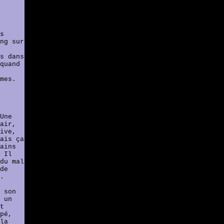
s
ng sur
s dans
quand
mes.
Une
air,
ive,
ais ça
ains
 Il
du mal
de
.
 son
 un
t
pé,
la