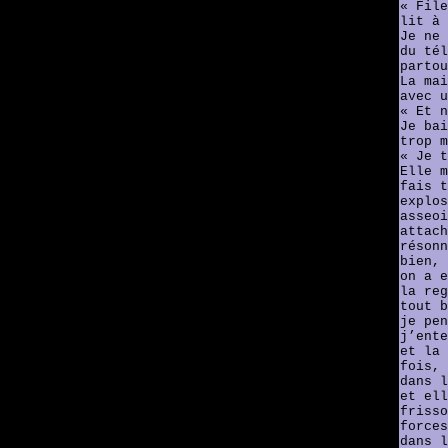
« File
lit à 
Je ne 
du tél
partou
La mai
avec u
« Et n
Je bai
trop m
« Je t
Elle m
fais t
explos
asseoi
attach
résonn
bien, 
on a e
la reg
tout b
je pen
j’ente
et la 
fois, 
dans l
et ell
frisso
forces
dans l