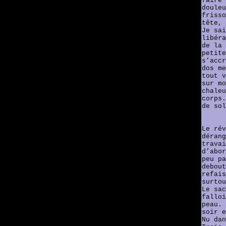
faire 
douleu
frisso
tête, 
Je sai
libéra
de la 
petite
s’accr
dos me
tout v
sur mo
chaleu
corps.
de sol
Le rév
dérang
travai
d’abor
peu pa
debout
refais
surtou
Le sac
falloi
peau. 
soir e
Nu dan