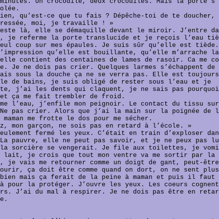
minutes. Un crocodile, deux crocodiles. Mais la porte s’
olée.
ien, qu’est-ce que tu fais ? Dépêche-toi de te doucher, 
ressée, moi, je travaille ! »
este là, elle se démaquille devant le miroir. J’entre da
, je referme la porte translucide et je reçois l’eau tiè
eul coup sur mes épaules. Je suis sûr qu’elle est tiède.
’impression qu’elle est bouillante, qu’elle m’arrache la
elle contient des centaines de lames de rasoir. Ca me co
e. Je ne dois pas crier. Quelques larmes s’échappent de 
ais sous la douche ça ne se verra pas. Elle est toujours
le de bains, je suis obligé de rester sous l’eau et je
te, j’ai les dents qui claquent, je ne sais pas pourquoi
et ça me fait trembler de froid.
me l’eau, j’enfile mon peignoir. Le contact du tissu sur
Ne pas crier. Alors que j’ai la main sur la poignée de l
 maman me frotte le dos pour me sécher.
z, mon garçon, ne sois pas en retard à l’école. »
eulement fermé les yeux. C’était en train d’exploser dan
La pauvre, elle ne peut pas savoir, et je ne peux pas lu
la sorcière se vengerait. Je file aux toilettes, je vomi
 lait, je crois que tout mon ventre va me sortir par la
, je vais me retourner comme un doigt de gant, peut-être
ourir, ça doit être comme quand on dort, on ne sent plus
bien mais ça ferait de la peine à maman et puis il faut 
à pour la protéger. J’ouvre les yeux. Les coeurs cognent
rs. J’ai du mal à respirer. Je ne dois pas être en retar
e.