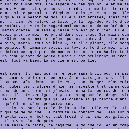
du vélo. Je ne sens presque plus les coups. Il y a une i
r sur tout mon dos, une espèce de feu qui brûle et me fa
nner. Et une fatigue, aussi, lourde, qui me fait tourner
comme si je portais un éléphant. Mais je ne dois pas lâc
s qu’elle a besoin de moi. Elle s’est arrêtée, s’est rec
nt ma main. Je relève la tête, je la regarde. Au fond de
sorcière, je vois le regard malheureux et désespéré de m
 maman chérie. Je sais qu’elle n’y est pour rien. Elle
oupit près de moi, me prend dans ses bras. Ses mains dan
 brûlent aussi mais ce n’est pas sa faute. Je lui murmur
a bien, maman, tout va bien », et elle pleure, elle sang
n épaule. Un immense soleil se lève au fond de moi, c’es
r délicieuse qui part de mon ventre et me réchauffe tout
 Ma peau picote de partout mais c’est seulement un gros 
eil. Tout va bien. La sorcière est partie.
eil sonne. Il faut que je me lève sans bruit pour ne pas
er maman si elle dort encore. Je ne sais jamais si elle 
l ou pas. J’ai dormi sur le côté, sans bouger. M’asseoir
d. Toutes les brûlures d’hier se réveillent et ça me cog
rtout dedans, comme si j’avais cinquante coeurs. Je me m
 mais j’ai le vertige. Il y a du sang sur les draps. Vit
 le lit. Il faudra que je les change si je rentre avant 
t qu’elle ne s’en aperçoive pas.
 à main est sur la table de la cuisine. Elle est là. Il 
r que je me douche. Je redoute le contact de l’eau sur m
J’avale vite un bol de lait froid. J’ai fini les gâteaux
t il n’y a plus de pain.
s la salle de bains, je regarde la douche couler en comp