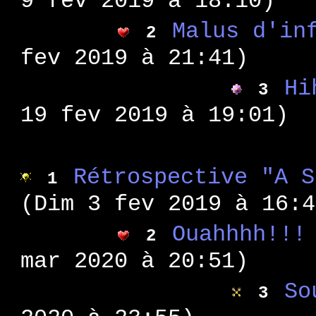
9 fev 2019 à 18:10)
: su
WA 25
: su
WA 24
Malus d'in
2
: po
WA 23
fev 2019 à 21:41)
: su
WA 22
Hi
: sc
3
WA 21
: hi
WA 20
19 fev 2019 à 19:01)
: su
WA 19
: 4 
WA 18
: la
Rétrospective "A S
WA 17
1
: Je
WA 16
(Dim 3 fev 2019 à 16:4
: sc
WA 15
Ouahhhh!!!
: hi
2
WA 14
: de
mar 2020 à 20:51)
WA 13
: dé
WA 12
So
3
: em
WA 11