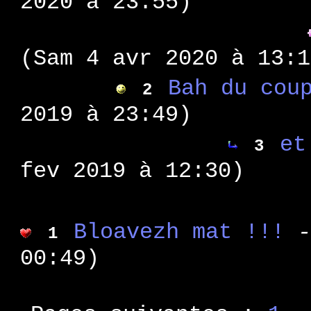
2020 à 23:55)
: su
WA 10
: 3 p
WA 9
: ver
WA 8
(Sam 4 avr 2020 à 13:1
: scè
WA 7
Bah du cou
: hom
2
WA 6
: poi
WA 5
2019 à 23:49)
: poi
WA 4
et
3
: thé
WA 3
fev 2019 à 12:30)
: fai
WA 2
: sty
WA 1
Bloavezh mat !!!
1
00:49)