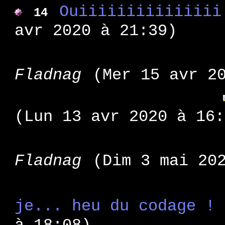
Ouiiiiiiiiiiiiiii
: h
14
WA 112
: S
WA 111
avr 2020 à 21:39)
: u
WA 110
: r
WA 109
: d
Fladnag
(Mer 15 avr 2
WA 108
: d
WA 107
: s
WA 106
(Lun 13 avr 2020 à 16:
: m
WA 105
: v
WA 104
: f
WA 103
Fladnag
(Dim 3 mai 20
: h
WA 102
: f
WA 101
: i
WA 100
je... heu du codage !
: mo
WA 99
: dé
WA 98