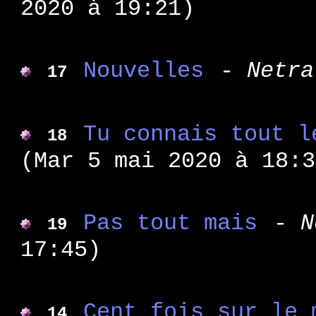
2020 à 19:21)
: e
WA 142
: t
WA 141
: h
WA 140
Nouvelles
- Netra
17
: c
WA 139
: d
WA 138
: f
WA 137
Tu connais tout l
18
: v
WA 136
(Mar 5 mai 2020 à 18:3
: n
WA 135
: p
WA 134
: h
WA 133
Pas tout mais
- N
: a
19
WA 132
: d
17:45)
WA 131
: d
WA 130
: h
WA 129
: f
Cent fois sur le 
WA 128
14