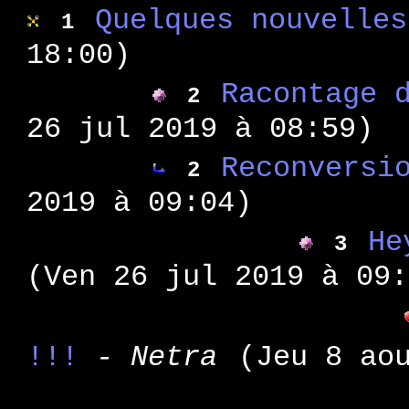
: mu
WA 54
Quelques nouvelles
1
: co
WA 53
18:00)
: co
WA 52
: po
WA 51
Racontage 
2
: ex
WA 50
26 jul 2019 à 08:59)
: ex
WA 49
: la
Reconversi
WA 48
2
: po
WA 47
2019 à 09:04)
: po
WA 46
He
3
: ob
WA 45
(Ven 26 jul 2019 à 09:
: pa
WA 44
: le
WA 43
: le
WA 42
!!!
- Netra
(Jeu 8 ao
: hi
WA 41
: su
WA 40