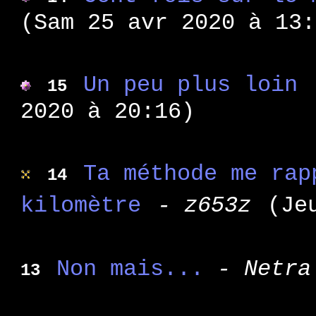
: v
WA 127
(Sam 25 avr 2020 à 13:
: c
WA 126
: c
WA 125
: u
WA 124
Un peu plus loin
15
: u
WA 123
2020 à 20:16)
: p
WA 122
: s
WA 121
: i
WA 120
Ta méthode me rap
14
: j
WA 119
kilomètre
- z653z
(Je
: s
WA 118
: d
WA 117
: l
WA 116
Non mais...
- Netra
: u
13
WA 115
: v
WA 114
: l
WA 113