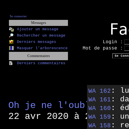
Se connecter
Fa
Messages
Ajouter un message
Rechercher un message
Login :
Derniers messages
Mot de passe :
Masquer l'arborescence
Commentaires
Derniers commentaires
: l
WA 162
: d
WA 161
Oh je ne l'oublie pas 
: é
WA 160
22 avr 2020 à 21:33)
: u
WA 159
: r
WA 158