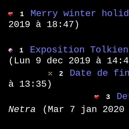
WA 69
: co
WA 68
Merry winter holi
1
: hi
WA 67
2019 à 18:47)
: no
WA 66
: uc
WA 65
: se
WA 64
Exposition Tolkien
1
: fr
WA 63
(Lun 9 dec 2019 à 14:4
: mo
WA 62
: le
WA 61
Date de fi
2
: hi
WA 60
à 13:35)
: fa
WA 59
: pl
De
WA 58
3
: la
WA 57
Netra
(Mar 7 jan 2020
: le
WA 56
: un
WA 55