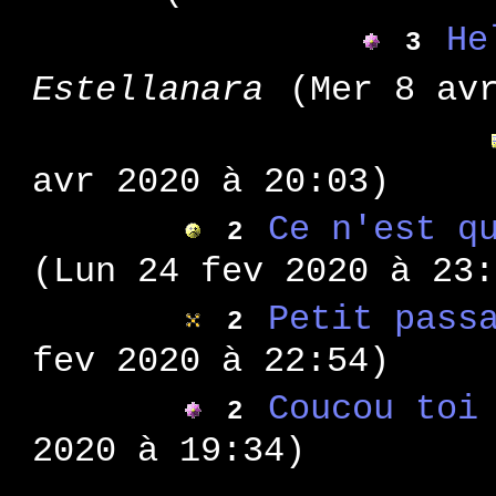
: dé
WA 82
He
3
: am
WA 81
Estellanara
(Mer 8 av
: hi
WA 80
: de
WA 79
: le
WA 78
avr 2020 à 20:03)
: mé
WA 77
Ce n'est q
: su
2
WA 76
: sc
WA 75
(Lun 24 fev 2020 à 23:
: qu
WA 74
Petit pass
2
: pr
WA 73
fev 2020 à 22:54)
: te
WA 72
: ve
WA 71
Coucou toi
2
: ré
WA 70
2020 à 19:34)
:
WA 69 bis
: ad