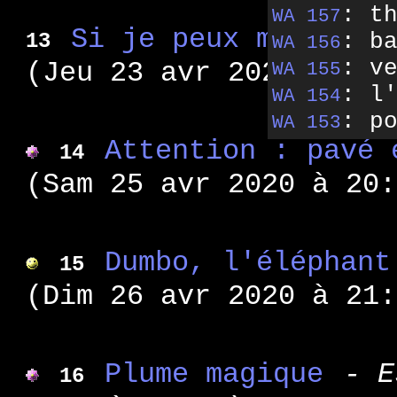
: t
WA 157
Si je peux me perme
: b
13
WA 156
: v
(Jeu 23 avr 2020 à 19:
WA 155
: l
WA 154
: p
WA 153
: p
Attention : pavé 
WA 152
14
: t
WA 151
(Sam 25 avr 2020 à 20:
: t
WA 150
: d
WA 149
: p
WA 148
Dumbo, l'éléphant
15
: c
WA 147
(Dim 26 avr 2020 à 21:
: v
WA 146
: e
WA 145
: l
WA 144
Plume magique
- E
16
: n
WA 143