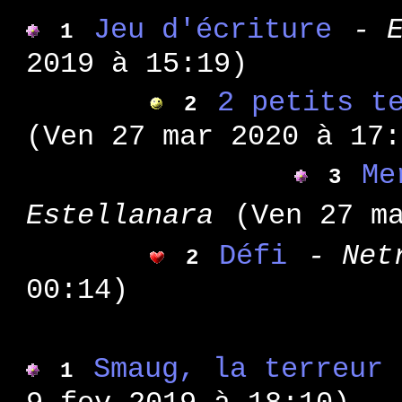
: di
WA 39
Jeu d'écriture
- 
: su
1
WA 38
: re
WA 37
2019 à 15:19)
WA hors sé
2 petits t
2
: su
WA 36
(Ven 27 mar 2020 à 17:
: le
WA 35
: po
WA 34
Me
3
: le
WA 33
Estellanara
(Ven 27 m
: l'
WA 32
: ps
WA 31
Défi
- Net
2
: an
WA 30
00:14)
:voy
WA 29
: ve
WA 28
: le
WA 27
Smaug, la terreur 
1
: 5 
WA 26