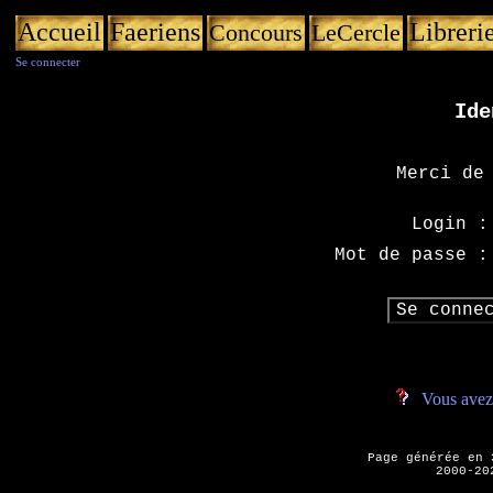
Accueil
Faeriens
Libreri
Concours
LeCercle
Se connecter
Ide
Merci de
Login :
Mot de passe :
Vous avez 
Page générée en
2000-20