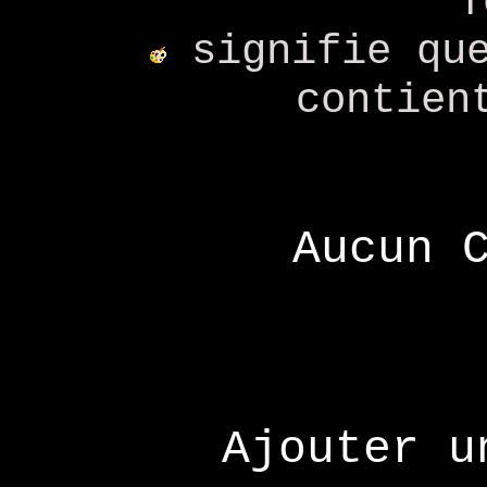
T
signifie que
contien
Aucun 
Ajouter u