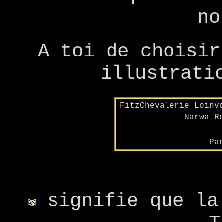
no
A toi de choisir
illustrati
FitzChevalerie Loinv
Narwa R
Pa
signifie que la