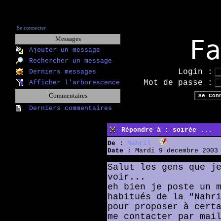
Se connecter
F
Messages
Ajouter un message
Rechercher un message
Login :
Derniers messages
Mot de passe :
Afficher l'arborescence
Commentaires
Derniers commentaires
Répondre à : soirée ...
De :
Nahril
Date :
Mardi 9 decembre 2003 
Salut les gens que j
voir...
eh bien je poste un 
habitués de la "Nahr
pour proposer à cert
me contacter par mai