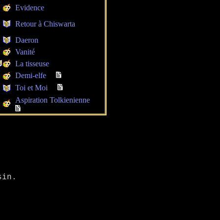
Evidence
Retour à Chiswarta
Daeron
Vanité
La tisseuse
Demi-elfe
Toi et Moi
Aspiration Tolkienienne
.
sin.