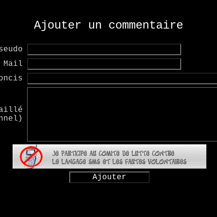
Ajouter un commentaire
seudo
Mail
oncis
aillé
nnel)