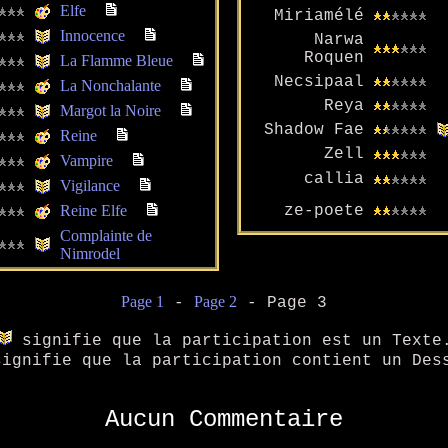
Elfe
Miriamélé
Innocence
Narwa
Roquen
La Flamme Bleue
Necsipaal
La Nonchalante
Reya
Margot la Noire
Shadow Fae
Reine
Zell
Vampire
callia
Vigilance
Reine Elfe
ze-poete
Complainte de
Nimrodel
Page 1
Page 2
-
- Page 3
signifie que la participation est un Texte
ignifie que la participation contient un Des
Aucun Commentaire