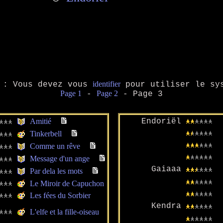
identifier
: Vous devez vous
pour utiliser le sys
Page 1
Page 2
-
- Page 3
Amitié
Endoriël
Tinkerbell
Comme un rêve
Message d'un ange
Gaiaaa
Par dela les mots
Le Miroir de Capuchon
Les fées du Sorbier
Kendra
L'elfe et la fille-oiseau