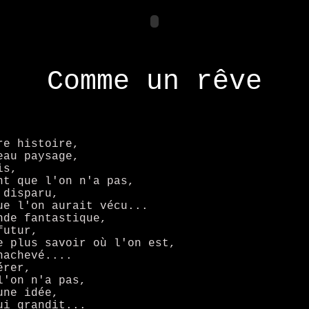
Comme un rêve
re histoire,
eau paysage,
is,
nt que l'on n'a pas,
 disparu,
ue l'on aurait vécu...
nde fantastique,
futur,
e plus savoir où l'on est,
nachevé....
érer,
l'on n'a pas,
une idée,
ui grandit...