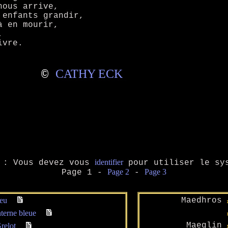
nous arrive,
 enfants grandir,
à en mourir,
.
ivre.
CATHY ECK
©
identifier
: Vous devez vous
pour utiliser le sys
Page 2
Page 3
Page 1 -
-
feu
Maedhros
nterne bleue
Maeglin
relot