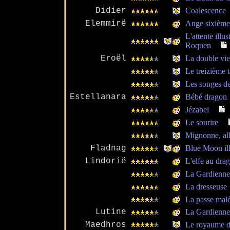
Didier
Coalescence
Elemmirë
Ange sixième
L'attente ill
Roquen
Eroël
La double vi
Le treizième 
Les songes de
Estellanara
Bébé dragon
Jézabel
Le sourire
Mignonne, allo
Fladnag
Blue Moon ill
Lindorië
L'elfe au dra
La Gardienne
La dresseuse
La passe mal
Lutine
La Gardienne 
Maedhros
Le royaume d