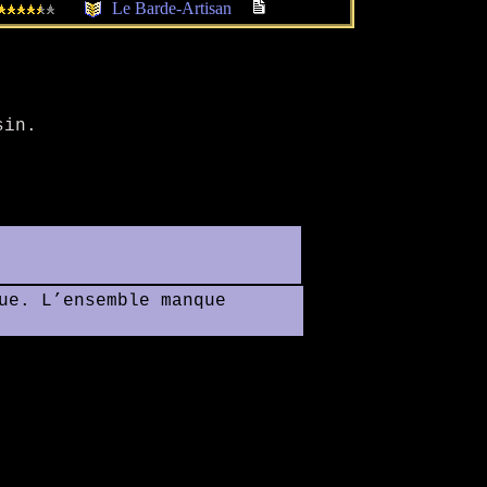
Le Barde-Artisan
.
sin.
ue. L’ensemble manque