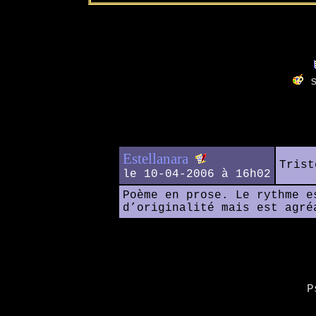
s
Estellanara
Trist
le 10-04-2006 à 16h02
Poème en prose. Le rythme e
d’originalité mais est agré
P