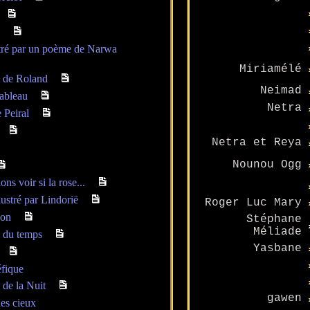
ustré par un poème de Narwa
Miriamélé
e de Roland
Neimad
tableau
Netra
 Peiral
Netra et Reya
Nounou Ogg
ns voir si la rose...
ustré par Lindorië
Roger Luc Mary
gon
Stéphane
Méliade
 du temps
Yasbane
éfique
de la Nuit
gawen
es cieux