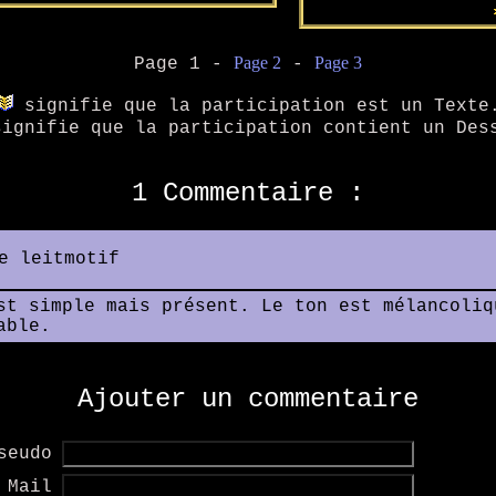
Page 2
Page 3
Page 1 -
-
signifie que la participation est un Texte
ignifie que la participation contient un Des
1 Commentaire :
e leitmotif
st simple mais présent. Le ton est mélancoliq
able.
Ajouter un commentaire
seudo
Mail