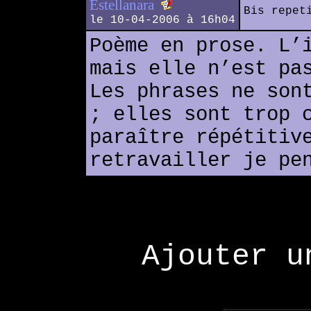
Estellanara
Bis repet
le 10-04-2006 à 16h04
Poème en prose. L’
mais elle n’est pa
Les phrases ne son
; elles sont trop 
paraître répétitiv
retravailler je pe
Ajouter u