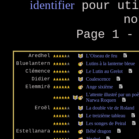
identifier
pour uti
no
Page 1 
Aredhel
L’Oiseau de feu
Bluelantern
Lutins à la lanterne bleue
Clémence
Le Lutin au Grelot
Didier
Coalescence
Elemmirë
Ange sixième
L'attente illustré par un p
Narwa Roquen
Eroël
La double vie de Roland
Le treizième tableau
Les songes de Peiral
Estellanara
Bébé dragon
Jézabel