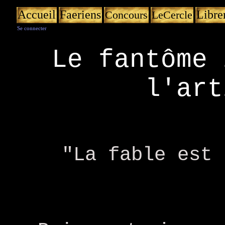
Accueil
Faeriens
Libre
Concours
LeCercle
Se connecter
Le fantôme 
l'art
"La fable est 