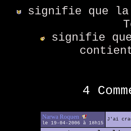
signifie que la
T
signifie que
contien
4 Comm
Narwa Roquen
J'ai cra
le 19-04-2006 à 18h15