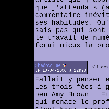
artiste que j'app
que j'attendais (
commentaire inévi
ses habitudes. Ou
sais pas qui sont
le travail de num
ferai mieux la pr
Shadow Fae
Joli des
le 10-04-2006 à 22h23
Fallait y penser 
Les trois fées à 
peu Amy Brown ! E
qui menace le pro