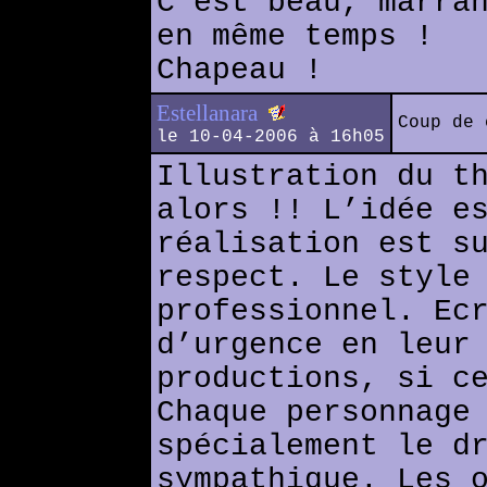
C'est beau, marra
en même temps !
Chapeau !
Estellanara
Coup de 
le 10-04-2006 à 16h05
Illustration du t
alors !! L’idée e
réalisation est s
respect. Le style
professionnel. Ec
d’urgence en leur
productions, si c
Chaque personnage
spécialement le d
sympathique. Les 