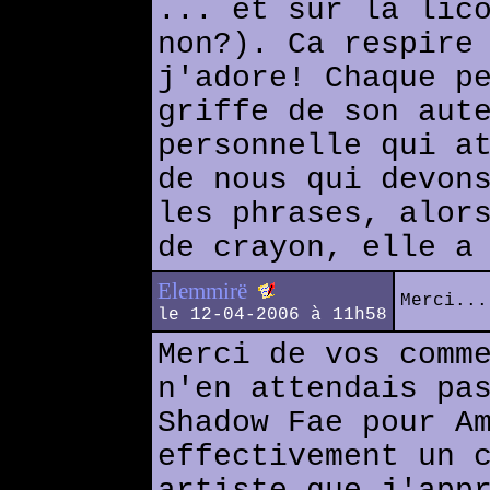
... et sur la lic
non?). Ca respire
j'adore! Chaque p
griffe de son aut
personnelle qui a
de nous qui devon
les phrases, alor
de crayon, elle a
Elemmirë
Merci...
le 12-04-2006 à 11h58
Merci de vos comm
n'en attendais pa
Shadow Fae pour A
effectivement un 