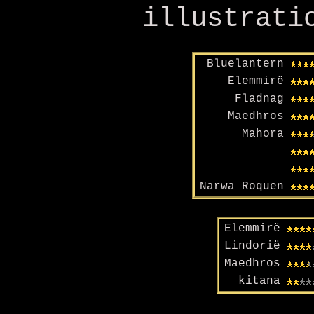
illustrati
Bluelantern
Elemmirë
Fladnag
Maedhros
Mahora
Narwa Roquen
Elemmirë
Lindorië
Maedhros
kitana